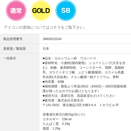
アイコンの意味については
コチラ
をご覧下さい。
商品管理番号
SM00010244
原産国／製造国
日本
一括表示
■品名：カルシウム＋鉄 ウエハース
■原材料名：小麦粉(国内製造)、ショートニング(大豆を含
む)、粉糖、食用卵殻粉、コーンスターチ、鶏卵、脱脂粉
乳、ガラクトオリゴ糖、ぶどう糖/膨脹剤、カラメル色素、
乳化剤(大豆由来)、クエン酸第一鉄ナトリウム、香料
■内容量：60枚
■賞味期限：製造より常温180日（約60日～180日弱賞味期
限が残ったものでのお届けとなります）
■保存方法：直射日光、高温多湿をさけてください
■販売者：株式会社天然生活
〒141-0032 東京都品川区大崎3-6-4 トキワビル7F
栄養成分表示(1枚(5g)当たり)
エネルギー 23kcal
たんぱく質 0.29g
脂質 1.29g