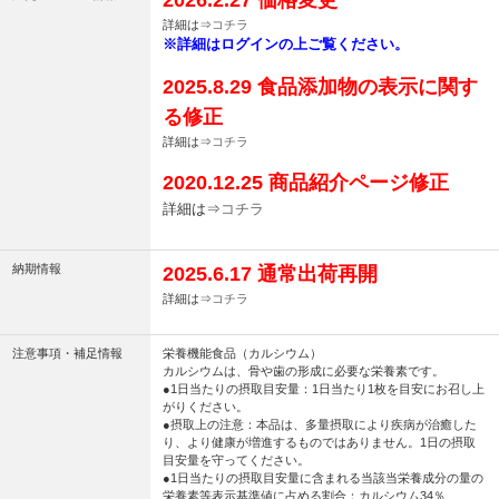
詳細は⇒
コチラ
※詳細はログインの上ご覧ください。
2025.8.29 食品添加物の表示に関す
る修正
詳細は⇒
コチラ
2020.12.25 商品紹介ページ修正
詳細は⇒
コチラ
納期情報
2025.6.17 通常出荷再開
詳細は⇒
コチラ
注意事項・補足情報
栄養機能食品（カルシウム）
カルシウムは、骨や歯の形成に必要な栄養素です。
●1日当たりの摂取目安量：1日当たり1枚を目安にお召し上
がりください。
●摂取上の注意：本品は、多量摂取により疾病が治癒した
り、より健康が増進するものではありません。1日の摂取
目安量を守ってください。
●1日当たりの摂取目安量に含まれる当該当栄養成分の量の
栄養素等表示基準値に占める割合：カルシウム34％