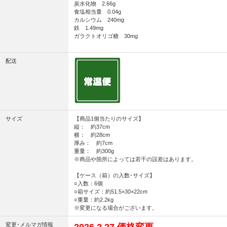
炭水化物 2.66g
食塩相当量 0.04g
カルシウム 240mg
鉄 1.49mg
ガラクトオリゴ糖 30mg
配送
サイズ
【商品1個当たりのサイズ】
縦： 約37cm
横： 約28cm
厚み： 約7cm
重量： 約300g
※商品や箇所によっては若干の誤差はあります。
【ケース（箱）の入数･サイズ】
○入数：6個
○箱サイズ：約51.5×30×22cm
○重量：約2.2kg
※変更になる場合がございます。
変更･メルマガ情報
2026.2.27 価格変更