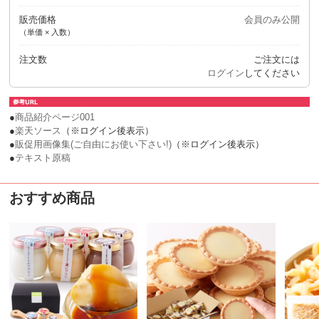
販売価格
会員のみ公開
（単価 × 入数）
注文数
ご注文には
ログイン
してください
●
商品紹介ページ001
●
楽天ソース
（※ログイン後表示）
●
販促用画像集(ご自由にお使い下さい!)
（※ログイン後表示）
●
テキスト原稿
おすすめ商品