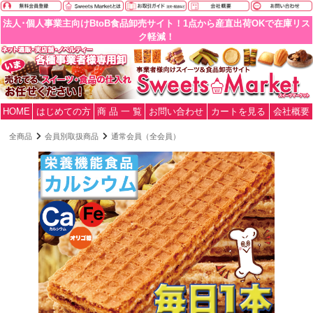
法人･個人事業主向けBtoB食品卸売サイト！1点から産直出荷OKで在庫リス
ク軽減！
HOME
はじめての方
商 品 一 覧
お問い合わせ
カートを見る
会社概要
全商品
会員別取扱商品
通常会員（全会員）