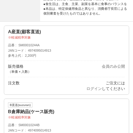
●食生活は、主食、主菜、副菜を基本に食事のバランスを
●本品は、特定保健用食品と異なり、消費者庁長官による
個別審査を受けたものではありません。
A産直(顧客直送)
軽減税率対象
品番
SM00010244A
JANコード
4974095014913
参考上代
2,200円
販売価格
会員のみ公開
（単価 × 入数）
注文数
ご注文には
ログイン
してください
B直送(suzuran)
B倉庫納品(ケース販売)
軽減税率対象
品番
SM00010244B
JANコード
4974095014913