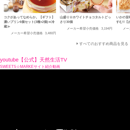
コクがあってなめらか。【ギフト】
山盛り☆ホワイトチョコタルトどっ
いかの旨
濃いプリン6個セット(3種×2個)≪冷
さり30個
すむ!!【
蔵≫
メーカー希望小売価格
3,194円
メー
メーカー希望小売価格
3,480円
すべてのおすすめ商品を見る
youtube【公式】天然生活TV
SWEETS☆MARKEサイト紹介動画