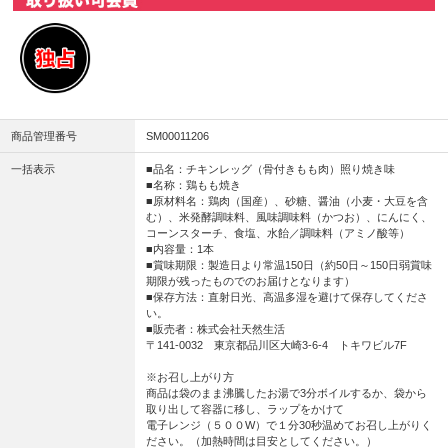
商品管理番号
SM00011206
一括表示
■品名：チキンレッグ（骨付きもも肉）照り焼き味
■名称：鶏もも焼き
■原材料名：鶏肉（国産）、砂糖、醤油（小麦・大豆を含
む）、米発酵調味料、風味調味料（かつお）、にんにく、
コーンスターチ、食塩、水飴／調味料（アミノ酸等）
■内容量：1本
■賞味期限：製造日より常温150日（約50日～150日弱賞味
期限が残ったものでのお届けとなります）
■保存方法：直射日光、高温多湿を避けて保存してくださ
い。
■販売者：株式会社天然生活
〒141-0032 東京都品川区大崎3-6-4 トキワビル7F
※お召し上がり方
商品は袋のまま沸騰したお湯で3分ボイルするか、袋から
取り出して容器に移し、ラップをかけて
電子レンジ（５００W）で１分30秒温めてお召し上がりく
ださい。（加熱時間は目安としてください。）