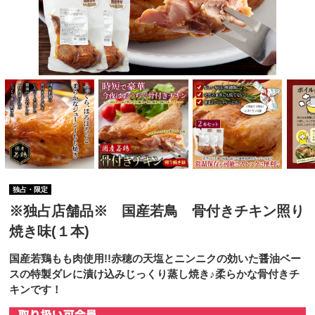
独占・限定
※独占店舗品※ 国産若鳥 骨付きチキン照り
焼き味(１本)
国産若鶏もも肉使用!!赤穂の天塩とニンニクの効いた醤油ベー
スの特製ダレに漬け込みじっくり蒸し焼き♪柔らかな骨付きチ
キンです！