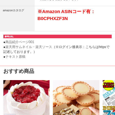
amazonカタログ
※Amazon ASINコード有：
B0CPHXZF3N
●
商品紹介ページ001
●
楽天用サムネイル・楽天ソース
（※ログイン後表示：こちらはhttpsで
記述しております。）
●
テキスト原稿
おすすめ商品