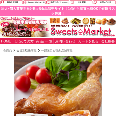
法人･個人事業主向けBtoB食品卸売サイト！1点から産直出荷OKで在庫リス
ク軽減！
HOME
はじめての方
商 品 一 覧
お問い合わせ
カートを見る
会社概要
全商品
会員別取扱商品
一部限定＆独占店舗商品