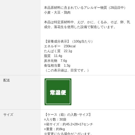
本品原材料に含まれているアレルギー物質（28品目中）
小麦・大豆・鶏肉
本品は特定原材料中、えび、かに、くるみ、そば、卵、乳
成分、落花生を使用した設備で製造しています。
【栄養成分表示】（100g当たり）
エネルギー 230kcal
たんぱく質 22.1g
脂質 11.4g
炭水化物 7.6g
食塩相当量 1.3g
（この表示値は、目安です。）
配送
サイズ
【ケース（箱）の入数･サイズ】
○入り数：30袋
○箱サイズ：約45.2×28×17センチ
○重量：約8kg
※変更になる場合がございます。