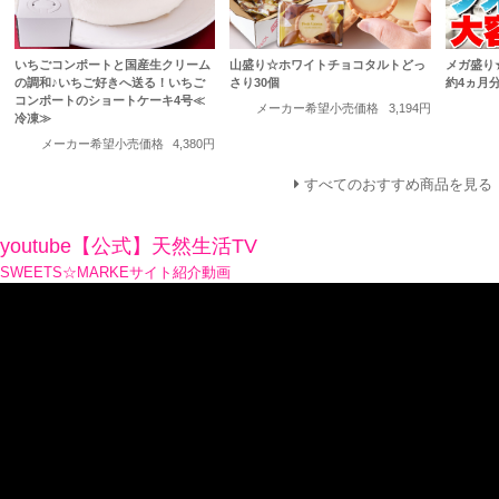
いちごコンポートと国産生クリーム
山盛り☆ホワイトチョコタルトどっ
メガ盛り
の調和♪いちご好きへ送る！いちご
さり30個
約4ヵ月
コンポートのショートケーキ4号≪
メーカー希望小売価格
3,194円
冷凍≫
メーカー希望小売価格
4,380円
すべてのおすすめ商品を見る
youtube【公式】天然生活TV
SWEETS☆MARKEサイト紹介動画