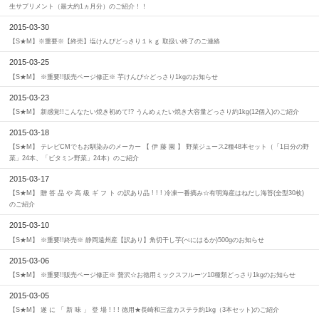
生サプリメント（最大約1ヵ月分）のご紹介！！
2015-03-30
【S★M】※重要※【終売】塩けんぴどっさり１ｋｇ 取扱い終了のご連絡
2015-03-25
【S★M】 ※重要!!販売ページ修正※ 芋けんぴ☆どっさり1kgのお知らせ
2015-03-23
【S★M】 新感覚!!こんなたい焼き初めて!? うんめぇたい焼き大容量どっさり約1kg(12個入)のご紹介
2015-03-18
【S★M】 テレビCMでもお馴染みのメーカー 【 伊 藤 園 】 野菜ジュース2種48本セット（「1日分の野
菜」24本、「ビタミン野菜」24本）のご紹介
2015-03-17
【S★M】 贈 答 品 や 高 級 ギ フ ト の訳あり品 ! ! ! 冷凍一番摘み☆有明海産はねだし海苔(全型30枚)
のご紹介
2015-03-10
【S★M】 ※重要!!終売※ 静岡遠州産【訳あり】角切干し芋(べにはるか)500gのお知らせ
2015-03-06
【S★M】 ※重要!!販売ページ修正※ 贅沢☆お徳用ミックスフルーツ10種類どっさり1kgのお知らせ
2015-03-05
【S★M】 遂 に 「 新 味 」 登 場 ! ! ! 徳用★長崎和三盆カステラ約1kg（3本セット)のご紹介