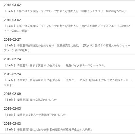
2015-03-02
【S★M】※第二弾※売れ筋ドライフルーツに新たな仲間入り!!!徳用ミックスベリー4種500gのご紹介
2015-03-02
【S★M】※第一弾※売れ筋ドライフルーツに新たな仲間入り!!!贅沢☆お徳用ミックスフルーツ10種類ど
っさり1kgのご紹介
2015-02-27
【S★M】 ※重要!!納期遅延のお知らせ※ 業界最安値に挑戦！【訳あり】固焼き☆豆乳おからクッキー
プレーン約100枚1kg
2015-02-24
【S★M】 ※重要!!一括表示変更※ のお知らせ 「絶品ベイクドチーズケーキ５号」
2015-02-24
【S★M】 ※重要!!一括表示変更※ のお知らせ 「※リニューアル※【訳あり】プレミアム割れクッキー
１ｋｇ」
2015-02-09
【S★M】 ※重要!!終売※ 2商品のお知らせ
2015-02-03
【S★M】 ※重要※ 3商品一括表示修正のお知らせ
2015-02-03
【S★M】 ※重要!!終売のお知らせ※ 長崎県長与町産極早生みかん約3kg