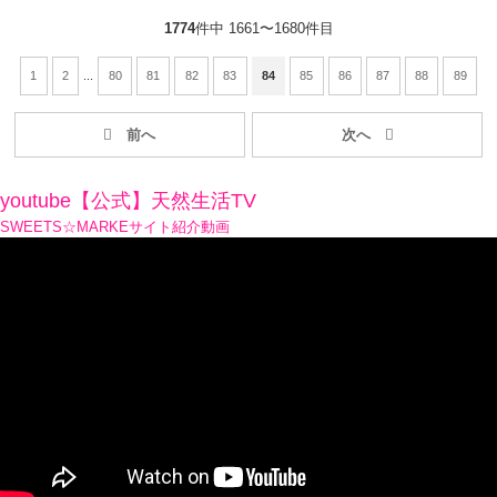
1774
件中 1661〜1680件目
1
2
...
80
81
82
83
84
85
86
87
88
89
youtube【公式】天然生活TV
SWEETS☆MARKEサイト紹介動画