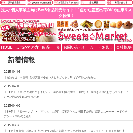
法人･個人事業主向けBtoB食品卸売サイト！1点から産直出荷OKで在庫リス
ク軽減！
HOME
はじめての方
商 品 一 覧
お問い合わせ
カートを見る
会社概要
新着情報
2015-04-06
【お知らせ】※重要!!仕様変更※小倉バタどらどっさり1kg約30個のお知らせ
2015-04-03
【S★M】 ※重要!!納期につきまして※ 業界最安値に挑戦！【訳あり】固焼き☆豆乳おからクッキープ
レーン約100枚1kgのお知らせ
2015-04-02
【S★M】 「海外セレブ」や「有名人」も愛用!!栄養素たっぷり!!! TV雑誌で話題のスーパーフード☆チ
アシード200gのご紹介
2015-03-30
【S★M】魚魚魚♪超激安1日約26円!!TV雑誌で話題のオメガ3脂肪酸たっぷり!!DHA＋EPA＋亜麻仁油