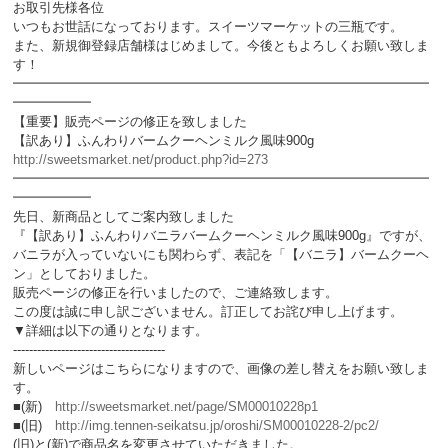
お取引先様各位
いつもお世話になっております。スイーツマーケットの三瓶です。
また、新規御登録店舗様はじめまして。今後ともよろしくお願い致しま
す！
━━━━━━━━━━━━━━━━━━━━━━━━━━━━━━━━
━━━━━━
【重要】販売ページの修正を致しました
【訳あり】ふんわりバームクーヘンミルク風味900g
http://sweetsmarket.net/product.php?id=273
━━━━━━━━━━━━━━━━━━━━━━━━━━━━━━━━
━━━━━━
先日、新商品としてご案内致しました
『【訳あり】ふんわりバニラバームクーヘンミルク風味900g』ですが、
バニラが入っていないにも関わらず、表記を「【バニラ】バームクーヘ
ン」としておりました。
販売ページの修正を行いましたので、ご連絡致します。
この度は誠に申し訳ございません。訂正してお詫び申し上げます。
▼詳細は以下の通りとなります。
--------------------------------------
新しいページはこちらになりますので、画像の差し替えをお願い致しま
す。
■(新)
http://sweetsmarket.net/page/SM00010228p1
■(旧)
http://img.tennen-seikatsu.jp/oroshi/SM00010228-2/pc2/
(旧)と(新)で商品名を変更させていただきました。