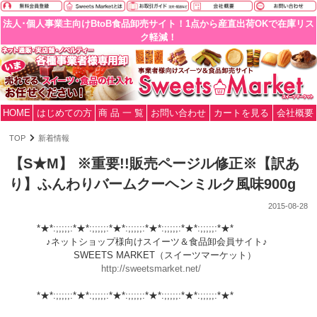
法人･個人事業主向けBtoB食品卸売サイト！1点から産直出荷OKで在庫リス
ク軽減！
HOME
はじめての方
商 品 一 覧
お問い合わせ
カートを見る
会社概要
TOP
新着情報
【S★M】 ※重要!!販売ページル修正※【訳あ
り】ふんわりバームクーヘンミルク風味900g
2015-08-28
*★*:;;;;;:*★*:;;;;;:*★*:;;;;;:*★*:;;;;;:*★*:;;;;;:*★*
♪ネットショップ様向けスイーツ＆食品卸会員サイト♪
SWEETS MARKET（スイーツマーケット）
http://sweetsmarket.net/
*★*:;;;;;:*★*:;;;;;:*★*:;;;;;:*★*:;;;;;:*★*:;;;;;:*★*