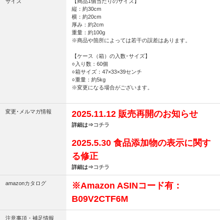
サイズ
【商品1個当たりのサイズ】
縦：約30cm
横：約20cm
厚み：約2cm
重量：約100g
※商品や箇所によっては若干の誤差はあります。
【ケース（箱）の入数･サイズ】
○入り数：60個
○箱サイズ：47×33×39センチ
○重量：約5kg
※変更になる場合がございます。
変更･メルマガ情報
2025.11.12 販売再開のお知らせ
詳細は⇒
コチラ
2025.5.30 食品添加物の表示に関す
る修正
詳細は⇒
コチラ
amazonカタログ
※Amazon ASINコード有：
B09V2CTF6M
注意事項・補足情報