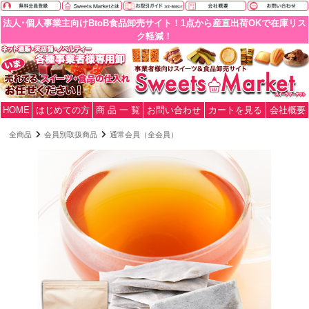
法人･個人事業主向けBtoB食品卸売サイト！1点から産直出荷OKで在庫リス
ク軽減！
HOME
はじめての方
商 品 一 覧
お問い合わせ
カートを見る
会社概要
全商品
会員別取扱商品
通常会員（全会員）