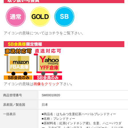
アイコンの意味については
コチラ
をご覧下さい。
アイコンの意味は
画像をクリック
下さい｡
商品管理番号
SM00010820
原産国／製造国
日本
一括表示
■商品名：はちみつ生姜紅茶ハーバルブレンドティー
■名称：ブレンドティー
■原材料名：紅茶(インドネシア産)、生姜、ハニーパウダ
ー、ステビア、レモングラス、オレンジピール、ミツバチ