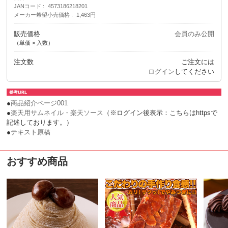
JANコード
4573186218201
メーカー希望小売価格
1,463円
販売価格
会員のみ公開
（単価 × 入数）
注文数
ご注文には
ログイン
してください
●
商品紹介ページ001
●
楽天用サムネイル・楽天ソース
（※ログイン後表示：こちらはhttpsで
記述しております。）
●
テキスト原稿
おすすめ商品