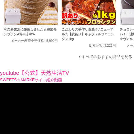
和栗を贅沢に使用しました☆和栗モ
こだわりの手作り食感!!リニューア
チョコレ
ンブラン4号≪冷凍≫
ル☆【訳あり】キャラメルフロラン
い！！濃
タン1kg
☆ヴォル
メーカー希望小売価格
5,990円
参考上代
3,222円
メー
すべてのおすすめ商品を見る
youtube【公式】天然生活TV
SWEETS☆MARKEサイト紹介動画