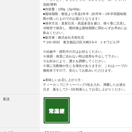
花粉/香料
■内容量：100g（2g×50p）
■賞味期限：製造より常温1年半（約半年～1年半弱賞味期
限が残ったものでのお届けとなります）
■保存方法：直射日光・高温多湿を避け、移り香に注意し
冷暗所で保存し、開封後は賞味期限に関わらずお早めにお
飲みください。
■販売者：株式会社天然生活
〒141-0032 東京都品川区大崎3-6-4 トキワビル7F
※妊娠中・授乳中の方はお控えください。
※体調・体質に合わない時は使用を中止して下さい。
※お好みにより、濃さを調整してください。
※底に沈殿物が生じる場合がありますが、これはハーブの
微粉末ですので、安心してお飲みいただけます。
●美味しいお召し上がり方：
ティーカップにティーバッグ1包を入れ、沸騰したお湯を
注ぎ、蓋をして2～3分程蒸らしてお召し上がりください。
配送