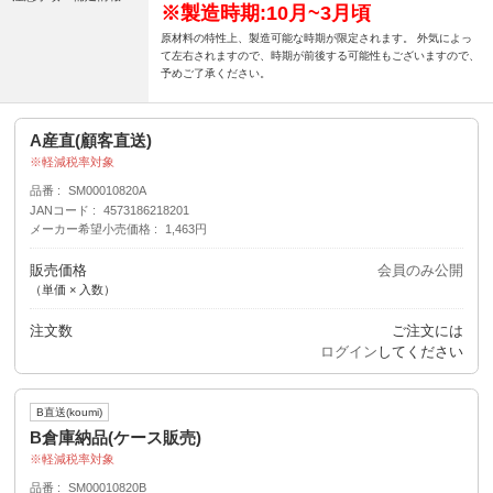
※製造時期:10月~3月
頃
原材料の特性上、製造可能な時期が限定されます。 外気によっ
て左右されますので、時期が前後する可能性もございますので、
予めご了承ください。
A産直(顧客直送)
軽減税率対象
品番
SM00010820A
JANコード
4573186218201
メーカー希望小売価格
1,463円
販売価格
会員のみ公開
（単価 × 入数）
注文数
ご注文には
ログイン
してください
B直送(koumi)
B倉庫納品(ケース販売)
軽減税率対象
品番
SM00010820B