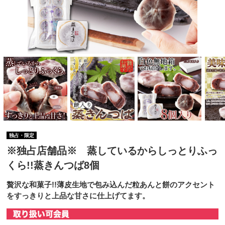
独占・限定
※独占店舗品※ 蒸しているからしっとりふっ
くら!!蒸きんつば8個
贅沢な和菓子!!薄皮生地で包み込んだ粒あんと餅のアクセント
をすっきりと上品な甘さに仕上げてます。