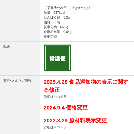
【栄養成分表示（100g当たり)】
熱量 287kcal
たんぱく質 5.2g
脂質 0.7g
炭水化物 65.0g
食塩相当量 0.04g
※推定値
配送
変更･メルマガ情報
2025.4.28 食品添加物の表示に関す
る修正
詳細は⇒
コチラ
2024.9.4 価格変更
2022.3.29 原材料表示変更
詳細は⇒
コチラ