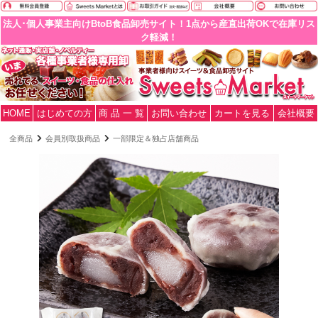
法人･個人事業主向けBtoB食品卸売サイト！1点から産直出荷OKで在庫リス
ク軽減！
HOME
はじめての方
商 品 一 覧
お問い合わせ
カートを見る
会社概要
全商品
会員別取扱商品
一部限定＆独占店舗商品