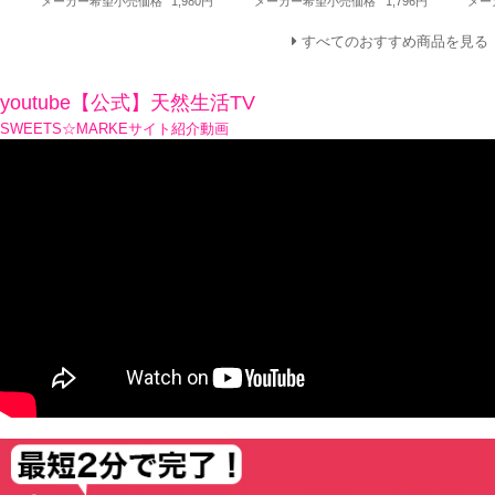
メーカー希望小売価格
1,980円
メーカー希望小売価格
1,796円
メー
すべてのおすすめ商品を見る
youtube【公式】天然生活TV
SWEETS☆MARKEサイト紹介動画