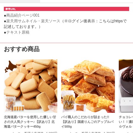
●
商品紹介ページ001
●
楽天用サムネイル・楽天ソース
（※ログイン後表示：こちらはhttpsで
記述しております。）
●
テキスト原稿
おすすめ商品
北海道産バターを使用した優しい甘
パイ職人のこだわりが詰まった!!
チョコレ
さの大人気クッキー♪【訳あり】北
【訳あり】国産りんごのアップルパ
い！！濃
海道バタークッキー450g
イ500g
☆ヴォル