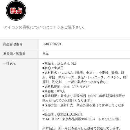
アイコンの意味については
コチラ
をご覧下さい。
商品管理番号
SM00010793
原産国／製造国
日本
一括表示
■商品名：蒸しきんつば
■名称：生菓子
■原材料名：つぶあん（砂糖、小豆）、小麦粉、砂糖、餅
粉、水飴、マルトース、食塩/トレハロース、グリシン、膨
脹剤、乳化剤、（一部に乳成分・小麦を含む）
■原料原産地：タイ（さとうきび）
■内容量：8コ入
■賞味期限：製造より常温60日（約20～60日弱賞味期限が
残ったものでのお届けとなります）
■保存方法：直射日光、高温多湿を避けて保存してくださ
い。
■販売者：株式会社天然生活
〒141-0032 東京都品川区大崎3-6-4 トキワビル7階
※本品は、卵・そばを使用した設備で製造しています。