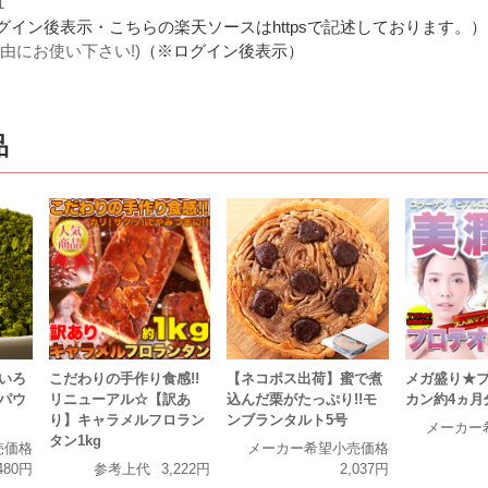
1
グイン後表示・こちらの楽天ソースはhttpsで記述しております。）
由にお使い下さい!)
（※ログイン後表示）
品
いろ
こだわりの手作り食感!!
【ネコポス出荷】蜜で煮
メガ盛り★
パウ
リニューアル☆【訳あ
込んだ栗がたっぷり!!モ
カン約4ヵ月
り】キャラメルフロラン
ンブランタルト5号
メーカー
タン1kg
売価格
メーカー希望小売価格
480円
参考上代
3,222円
2,037円