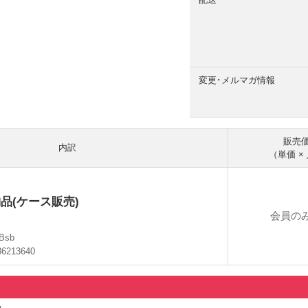
変更･メルマガ情報
販売
内訳
（単価 ×
品(ケース販売)
会員の
Bsb
86213640