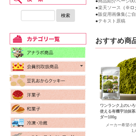
●
商品紹介ページ00
●
楽天ソース
（※ロ
●
販促用画像集(ご自
検索
●
テキスト原稿
おすすめ商
ワンランク上のいろ
使える有機宇治抹茶
ダー100g
メーカー希望小
1,