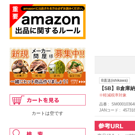
B直送(ishikawa)
【SB】B倉庫納
軽減税率対象
品番
SM00010364
JANコード
45731
カートは空です