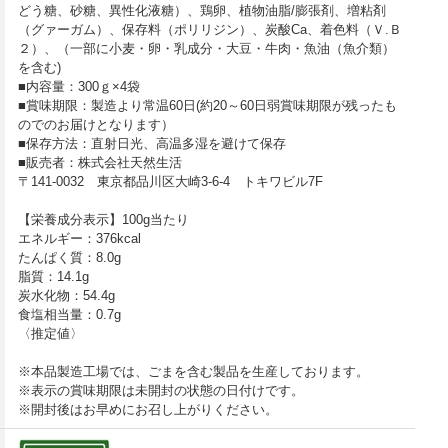
どう糖、砂糖、異性化液糖）、鶏卵、植物油脂/膨張剤、増粘剤
（グァーガム）、保存料（ポリリジン）、炭酸Ca、着色料（Ｖ.Ｂ
２）、（一部に小麦・卵・乳成分・大豆・牛肉・魚油（魚介類）
を含む)
■内容量：300ｇ×4袋
■賞味期限：製造より常温60日(約20～60日弱賞味期限が残ったも
のでのお届けとなります）
■保存方法：直射日光、高温多湿を避けて保存
■販売者：株式会社天然生活
〒141-0032 東京都品川区大崎3-6-4 トキワビル7F
【栄養成分表示】100g当たり
エネルギー：376kcal
たんぱく質：8.0g
脂質：14.1g
炭水化物：54.4g
食塩相当量：0.7g
〈推定値〉
※本品製造工場では、ごまを含む製品を生産しております。
※表示の賞味期限は未開封の状態の日付けです。
※開封後はお早めにお召し上がりください。