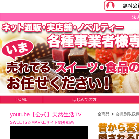
法
HOME
はじめての方
youtube【公式】天然生活TV
全商品
会員別取扱
SWEETS☆MARKEサイト紹介動画