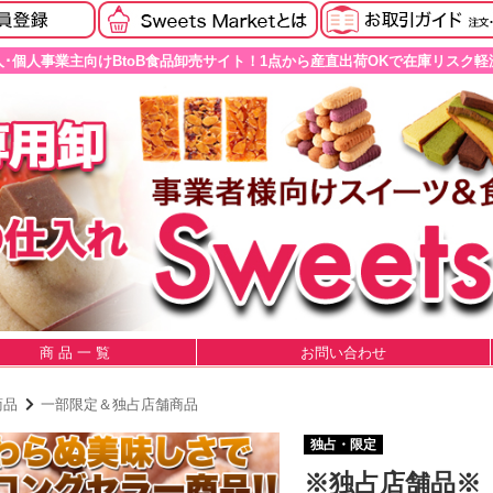
人･個人事業主向けBtoB食品卸売サイト！1点から産直出荷OKで在庫リスク軽
商 品 一 覧
お問い合わせ
商品
一部限定＆独占店舗商品
独占・限定
※独占店舗品※