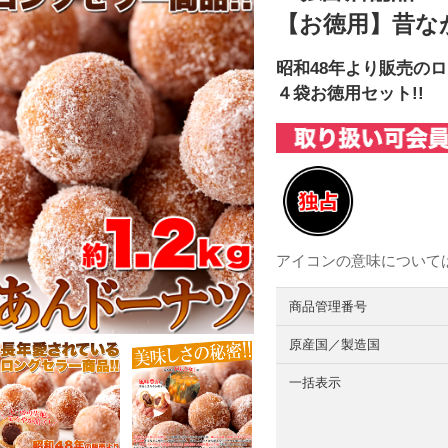
【お徳用】昔なが
昭和48年より販売のロ
４袋お徳用セット!!
アイコンの意味について
商品管理番号
原産国／製造国
一括表示