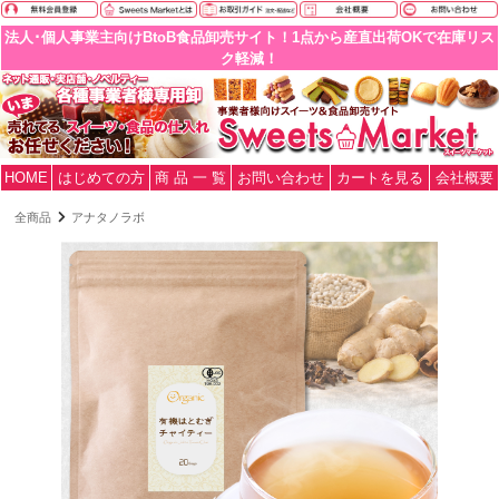
法人･個人事業主向けBtoB食品卸売サイト！1点から産直出荷OKで在庫リス
ク軽減！
HOME
はじめての方
商 品 一 覧
お問い合わせ
カートを見る
会社概要
全商品
アナタノラボ