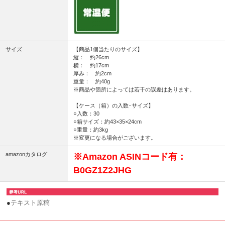
サイズ
【商品1個当たりのサイズ】
縦： 約26cm
横： 約17cm
厚み： 約2cm
重量： 約40g
※商品や箇所によっては若干の誤差はあります。
【ケース（箱）の入数･サイズ】
○入数：30
○箱サイズ：約43×35×24cm
○重量：約3kg
※変更になる場合がございます。
amazonカタログ
※Amazon ASINコード有：
B0GZ1Z2JHG
●
テキスト原稿