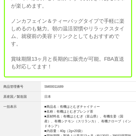
が楽しめます。
ノンカフェイン＆ティーバッグタイプで手軽に楽
しめるのも魅力。朝の温活習慣やリラックスタイ
ム、就寝前の美容ドリンクとしてもおすすめで
す。
賞味期限13ヶ月と長期的に販売が可能。FBA直送
も対応してます！
商品管理番号
SM00011689
原産国／製造国
日本
一括表示
■商品名：有機はとむぎチャイティー
■名称：有機はとむぎブレンド茶
■原材料名：有機はとむぎ（富山県）、有機生姜（国
産）、有機シナモン（スリランカ）、有機クローブ（イン
ドネシア）
■内容量：40g（2g×20袋）
■賞味期限：製造より常温13ヵ月（約130日～390日弱賞味