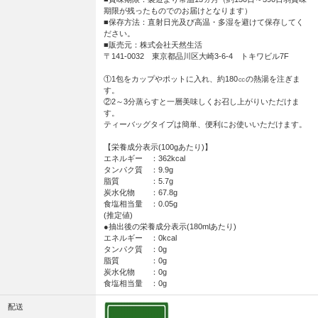
期限が残ったものでのお届けとなります）
■保存方法：直射日光及び高温・多湿を避けて保存してく
ださい。
■販売元：株式会社天然生活
〒141-0032 東京都品川区大崎3-6-4 トキワビル7F
①1包をカップやポットに入れ、約180㏄の熱湯を注ぎま
す。
②2～3分蒸らすと一層美味しくお召し上がりいただけま
す。
ティーバッグタイプは簡単、便利にお使いいただけます。
【栄養成分表示(100gあたり)】
エネルギー ：362kcal
タンパク質 ：9.9g
脂質 ：5.7g
炭水化物 ：67.8g
食塩相当量 ：0.05g
(推定値)
●抽出後の栄養成分表示(180mlあたり)
エネルギー ：0kcal
タンパク質 ：0g
脂質 ：0g
炭水化物 ：0g
食塩相当量 ：0g
配送