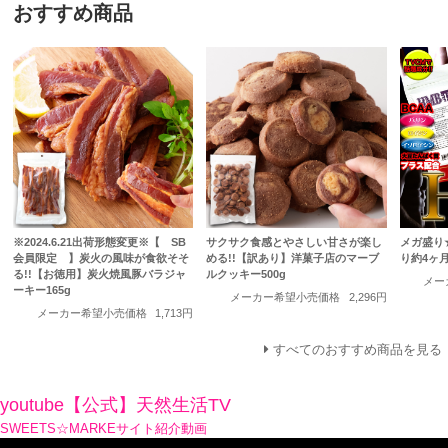
おすすめ商品
※2024.6.21出荷形態変更※【 SB
サクサク食感とやさしい甘さが楽し
メガ盛り
会員限定 】炭火の風味が食欲そそ
める!!【訳あり】洋菓子店のマーブ
り約4ヶ
る!!【お徳用】炭火焼風豚バラジャ
ルクッキー500g
メー
ーキー165g
メーカー希望小売価格
2,296円
メーカー希望小売価格
1,713円
すべてのおすすめ商品を見る
youtube【公式】天然生活TV
SWEETS☆MARKEサイト紹介動画