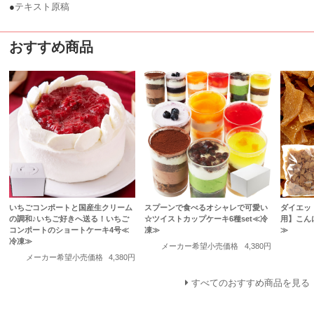
●
テキスト原稿
おすすめ商品
いちごコンポートと国産生クリーム
スプーンで食べるオシャレで可愛い
ダイエッ
の調和♪いちご好きへ送る！いちご
☆ツイストカップケーキ6種set≪冷
用】こん
コンポートのショートケーキ4号≪
凍≫
≫
冷凍≫
メーカー希望小売価格
4,380円
メーカー希望小売価格
4,380円
すべてのおすすめ商品を見る