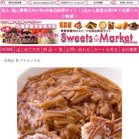
法人･個人事業主向けBtoB食品卸売サイト！1点から産直出荷OKで在庫リス
ク軽減！
HOME
はじめての方
商 品 一 覧
お問い合わせ
カートを見る
会社概要
全商品
アナタノラボ