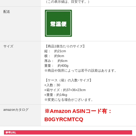
（この表示値は、目安です。）
配送
サイズ
【商品1個当たりのサイズ】
縦： 約21cm
横： 約9cm
厚み： 約6cm
重量： 約400g
※商品や箇所によっては若干の誤差はあります。
【ケース（箱）の入数･サイズ】
○入数：30
○箱サイズ：約37×36×23cm
○重量：約14kg
※変更になる場合がございます。
amazonカタログ
※Amazon ASINコード有：
B0GYRCMTCQ