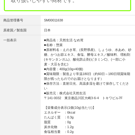
取り扱いしやすい商材です。
商品管理番号
SM00011638
原産国／製造国
日本
一括表示
■商品名：天然生活 なめ茸
■名称：惣菜
■原材料名：えのき茸、(長野県産)、しょうゆ、水あめ、砂
糖、かつお節エキス、食塩、酵母エキス／酸味料、増粘剤
(キサンタンガム)、酸化防止剤(ビタミンC)、(一部に小
麦・大豆を含む)
■内容量：400g(10g×40個)
■賞味期限：製造より常温180日（約60日～180日弱賞味期
限が残ったものでのお届けとなります）
■保存方法：直射日光、高温多湿を避けて保存してくださ
い
■販売元：株式会社天然生活
〒141-0032 東京都品川区大崎3-6-4 トキワビル7F
【栄養成分表示(1個(10g)当たり)】
エネルギー ：6kcal
たんぱく質 ：0.3g
脂質 ：0g
炭水化物 ：1.2g
食塩相当量 ：0.2g