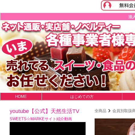
法
HOME
はじめての方
youtube【公式】天然生活TV
全商品
会員別取扱
SWEETS☆MARKEサイト紹介動画