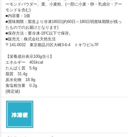
ーモンドパウダー、栗、小麦粉、(一部に小麦・卵・乳成分・アー
モンドを含む)
■内容量：1個
■賞味期限：製造より冷凍180日(約60日～180日弱賞味期限が残っ
たものでのお届けとなります)
■保存方法：要冷凍-18℃以下で保存。
■販売元：株式会社天然生活
〒141-0032 東京都品川区大崎3-6-4 トキワビル7F
【栄養成分表示100g当り】
エネルギー 401kcal
たんぱく質 5.6g
脂質 31.4g
炭水化物 18.9g
食塩相当量 0.2g
(推定値)