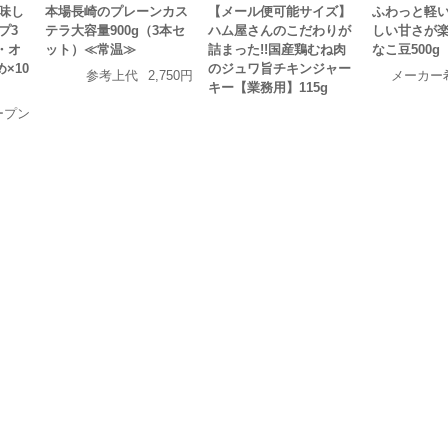
味し
本場長崎のプレーンカス
【メール便可能サイズ】
ふわっと軽
プ3
テラ大容量900g（3本セ
ハム屋さんのこだわりが
しい甘さが
・オ
ット）≪常温≫
詰まった!!国産鶏むね肉
なこ豆500g
×10
のジュワ旨チキンジャー
参考上代
2,750円
メーカー
キー【業務用】115g
ープン