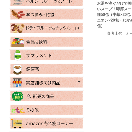
お湯を注ぐだけで美
いスープ！即席スー
種50包（中華×20包
ニオン×20包・わかめ
包）
参考上代
オ