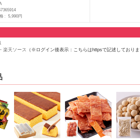
A
67365914
格
5,990円
1
・楽天ソース
（※ログイン後表示：こちらはhttpsで記述しており
品