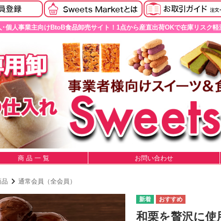
人･個人事業主向けBtoB食品卸売サイト！1点から産直出荷OKで在庫リスク軽
商 品 一 覧
お問い合わせ
商品
通常会員（全会員）
和栗を贅沢に使