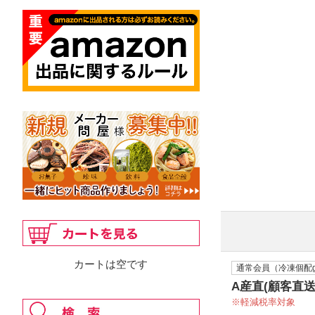
カートは空です
通常会員（冷凍個配gr
A産直(顧客直送
軽減税率対象