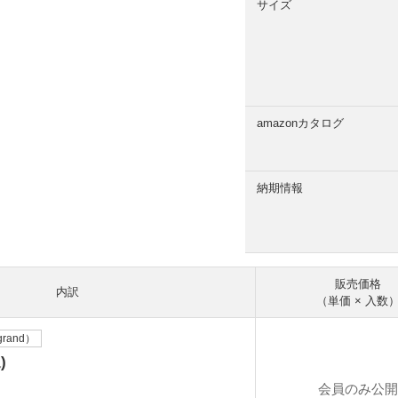
サイズ
amazonカタログ
納期情報
販売価格
内訳
（単価 × 入数
and）
)
会員のみ公開