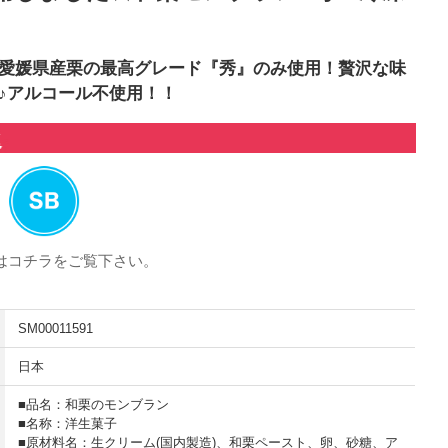
愛媛県産栗の最高グレード『秀』のみ使用！贅沢な味
♪アルコール不使用！！
は
コチラ
をご覧下さい。
SM00011591
日本
■品名：和栗のモンブラン
■名称：洋生菓子
■原材料名：生クリーム(国内製造)、和栗ペースト、卵、砂糖、ア