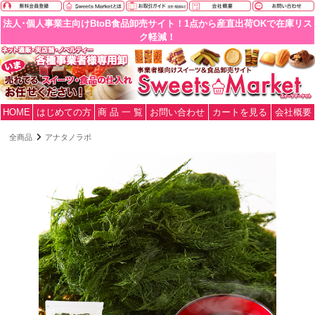
法人･個人事業主向けBtoB食品卸売サイト！1点から産直出荷OKで在庫リス
ク軽減！
HOME
はじめての方
商 品 一 覧
お問い合わせ
カートを見る
会社概要
全商品
アナタノラボ