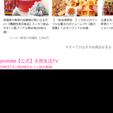
体脂肪や食後の血糖値が気になる方
【 SB会員限定 】こだわりのワッ
お湯を注
に!【機能性表示食品】スッキリ飲み
フルを驚きのボリュームで!!【超大
即席スープ
やすい!!黒プーアル茶60包(30包×2
容量】ベルギーワッフル60個
ニオン×2
袋)
メーカー希望小売価格
2,361円
すべてのおすすめ商品を見る
youtube【公式】天然生活TV
SWEETS☆MARKEサイト紹介動画