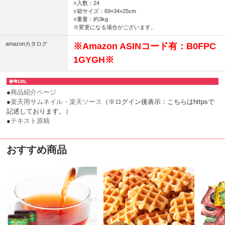
○入数：24
○箱サイズ：69×34×25cm
○重量：約3kg
※変更になる場合がございます。
amazonカタログ
※Amazon ASINコード有：B0FPC
1GYGH※
●
商品紹介ページ
●
楽天用サムネイル・楽天ソース
（※ログイン後表示：こちらはhttpsで
記述しております。）
●
テキスト原稿
おすすめ商品