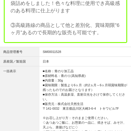
袋詰めをしました！色々な料理に使用でき高級感
のある料理に仕上がります
③高級路線の商品として他と差別化、賞味期限”6
ヶ月”あるので長期的な販売も可能です。
商品管理番号
SM00011528
原産国／製造国
日本
一括表示
■名称：青のり加工品
■原材料名：青のり(高知県産)
■内容量：30g
■賞味期限：製造より6ヶ月（約2ヵ月～6ヶ月弱賞味期限が
残ったものでのお届けとなります）
■保存方法：高温多湿、直射日光をさけて保存してくださ
い。
■販売元：株式会社天然生活
〒141-0032 東京都品川区大崎3-6-4 トキワビル7F
※お召し上がり方：そのままご使用ください。
♢あつあつご飯に、お惣菜の一品に、焼きそば、みそ汁、
天ぷら、唐揚げなどに♢