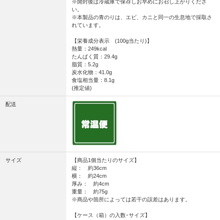
※開封後は冷蔵庫で保存しお早めにお召し上がりくださ
い。
※本製品の青のりは、エビ、カニと同一の生息地で採取さ
れています。
【栄養成分表示 (100g当たり)】
熱量：249kcal
たんぱく質：29.4g
脂質：5.2g
炭水化物：41.0g
食塩相当量：8.1g
(推定値)
配送
サイズ
【商品1個当たりのサイズ】
縦： 約36cm
横： 約24cm
厚み： 約4cm
重量： 約75g
※商品や箇所によっては若干の誤差はあります。
【ケース（箱）の入数･サイズ】