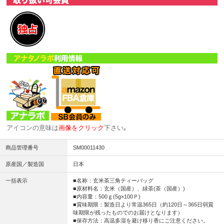
アイコンの意味は
画像をクリック
下さい｡
商品管理番号
SM00011430
原産国／製造国
日本
一括表示
■名称：玄米茶三角ティーバッグ
■原材料名：玄米（国産）、緑茶(茶（国産）)
■内容量：500ｇ(5g×100Ｐ)
■賞味期限：製造日より常温365日（約120日～365日弱賞
味期限が残ったものでのお届けとなります）
■保存方法：高温多湿を避け移り香にご注意ください。