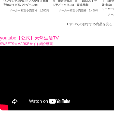
ワンランク上のいろいろ使える有機
※ 限定店舗品 ※ 【訳あり】干
【 SB
宇治ほうじ茶パウダー100g
し芋どっさり1kg（茨城県産）
醤油味!
ャーキー1
メーカー希望小売価格
1,380円
メーカー希望小売価格
2,480円
メー
すべてのおすすめ商品を見る
youtube【公式】天然生活TV
SWEETS☆MARKEサイト紹介動画