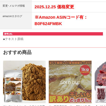
変更･メルマガ情報
2025.12.25 価格変更
amazonカタログ
※Amazon ASINコード有：
B0F624FMBK
●
テキスト原稿
おすすめ商品