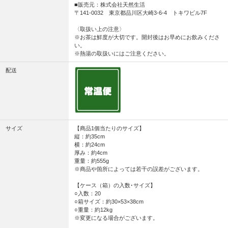
■販売元：株式会社天然生活
〒141-0032 東京都品川区大崎3-6-4 トキワビル7F
〈取扱い上の注意〉
※お茶は鮮度が大切です。開封後はお早めにお飲みくださ
い。
※熱湯の取扱いにはご注意ください。
配送
サイズ
【商品1個当たりのサイズ】
縦：約35cm
横：約24cm
厚み：約4cm
重量：約555g
※商品や箇所によっては若干の誤差がございます。
【ケース（箱）の入数･サイズ】
○入数：20
○箱サイズ：約30×53×38cm
○重量：約12kg
※変更になる場合がございます。