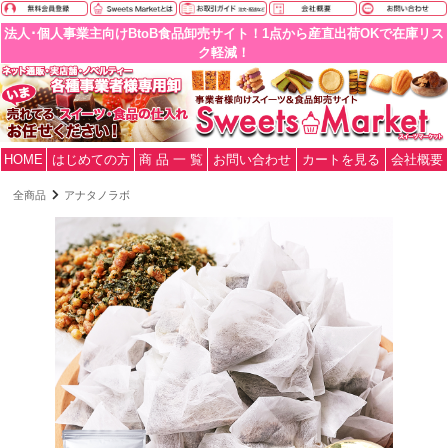
法人･個人事業主向けBtoB食品卸売サイト！1点から産直出荷OKで在庫リス
ク軽減！
HOME
はじめての方
商 品 一 覧
お問い合わせ
カートを見る
会社概要
全商品
アナタノラボ