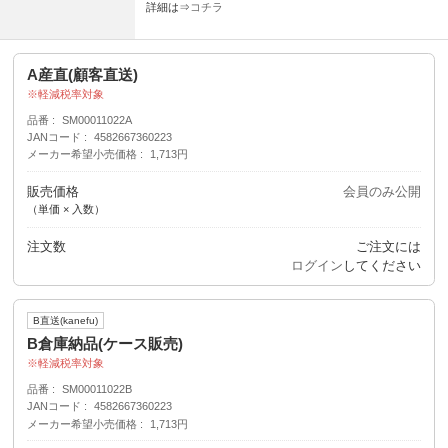
詳細は⇒
コチラ
A産直(顧客直送)
軽減税率対象
品番
SM00011022A
JANコード
4582667360223
メーカー希望小売価格
1,713円
販売価格
会員のみ公開
（単価 × 入数）
注文数
ご注文には
ログイン
してください
B直送(kanefu)
B倉庫納品(ケース販売)
軽減税率対象
品番
SM00011022B
JANコード
4582667360223
メーカー希望小売価格
1,713円