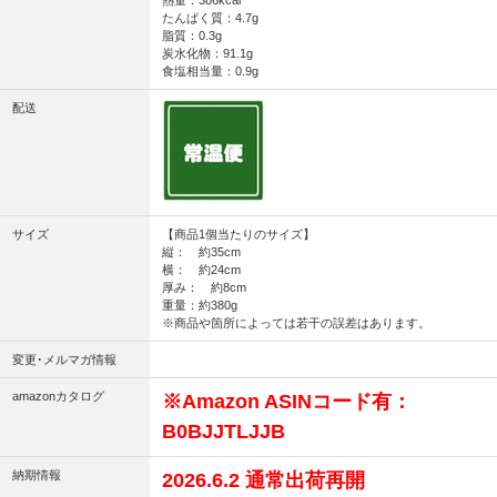
たんぱく質：4.7g
脂質：0.3g
炭水化物：91.1g
食塩相当量：0.9g
配送
サイズ
【商品1個当たりのサイズ】
縦： 約35cm
横： 約24cm
厚み： 約8cm
重量：約380g
※商品や箇所によっては若干の誤差はあります。
変更･メルマガ情報
amazonカタログ
※Amazon ASINコード有：
B0BJJTLJJB
納期情報
2026.6.2 通常出荷再開