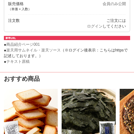
販売価格
会員のみ公開
（単価 × 入数）
注文数
ご注文には
ログイン
してください
●
商品紹介ページ001
●
楽天用サムネイル・楽天ソース
（※ログイン後表示：こちらはhttpsで
記述しております。）
●
テキスト原稿
おすすめ商品