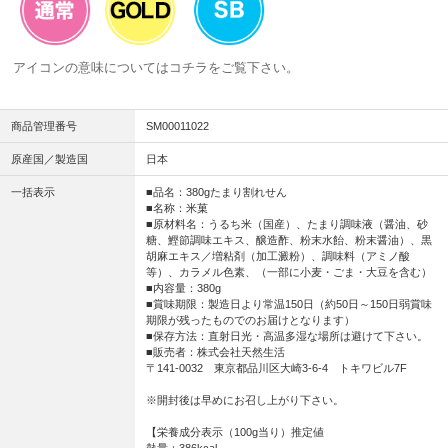
アイコンの意味については
コチラ
をご覧下さい。
商品管理番号
SM00011022
原産国／製造国
日本
一括表示
■品名：380gたまり割れせん
■名称：米菓
■原材料名：うるち米（国産）、たまり調味液（醤油、砂
糖、鰹節調味エキス、醸造酢、粉末水飴、粉末醤油）、黒
胡麻エキス／増粘剤（加工澱粉）、調味料（アミノ酸
等）、カラメル色素、（一部に小麦・ごま・大豆を含む）
■内容量：380g
■賞味期限：製造日より常温150日（約50日～150日弱賞味
期限が残ったものでのお届けとなります）
■保存方法：直射日光・高温多湿な場所は避けて下さい。
■販売者：株式会社天然生活
〒141-0032 東京都品川区大崎3-6-4 トキワビル7F
※開封後は早めにお召し上がり下さい。
【栄養成分表示（100g当り）推定値
熱量：386kcal