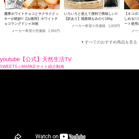
濃厚ホワイトチョコとサクサククッ
いろいろと使えて便利で美味しい!!
【ネコポ
キーが絶妙!!【お徳用】ホワイトチ
【訳あり】国産焼もみのり180g
しめる!
ョコラングドシャ30枚
ート使用
メーカー希望小売価格
1,833円
メーカー希望小売価格
1,991円
メー
すべてのおすすめ商品を見る
youtube【公式】天然生活TV
SWEETS☆MARKEサイト紹介動画