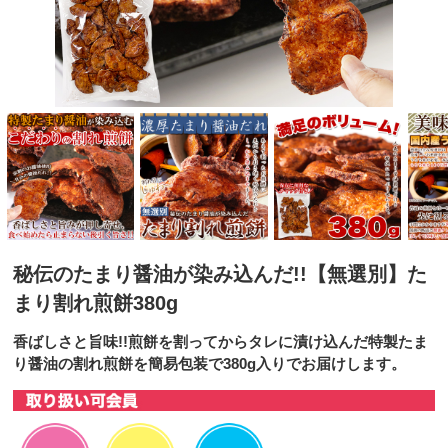
秘伝のたまり醤油が染み込んだ!!【無選別】た
まり割れ煎餅380g
香ばしさと旨味!!煎餅を割ってからタレに漬け込んだ特製たま
り醤油の割れ煎餅を簡易包装で380g入りでお届けします。