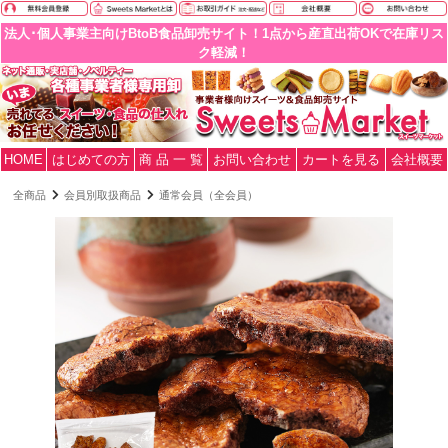
法人･個人事業主向けBtoB食品卸売サイト！1点から産直出荷OKで在庫リス
ク軽減！
HOME
はじめての方
商 品 一 覧
お問い合わせ
カートを見る
会社概要
全商品
会員別取扱商品
通常会員（全会員）