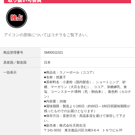
アイコンの意味については
コチラ
をご覧下さい。
商品管理番号
SM00011021
原産国／製造国
日本
一括表示
■商品名：スノーボール（ココア）
■名称：焼菓子
■原材料名：小麦粉（国内製造）、ショートニング、砂
糖、マーガリン（大豆を含む）、ココア、加糖練乳、食
塩、コーンスターチ/香料（乳・卵由来）、着色料（カロチ
ン）
■内容量：26個
■賞味期限：製造より180日（約60日～180日弱賞味期限が
残ったものでのお届けとなります）
■保存方法：直射日光・高温多湿を避けて保存して下さ
い。
■販売者：株式会社天然生活
〒141-0032 東京都品川区大崎3-6-4 トキワビル7F