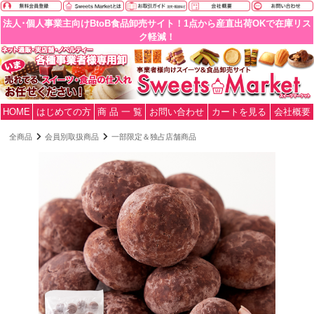
法人･個人事業主向けBtoB食品卸売サイト！1点から産直出荷OKで在庫リス
ク軽減！
HOME
はじめての方
商 品 一 覧
お問い合わせ
カートを見る
会社概要
全商品
会員別取扱商品
一部限定＆独占店舗商品