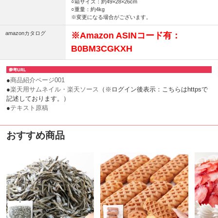
○箱サイズ：約49×28×26cm
○重量：約4kg
※変更になる場合がございます。
amazonカタログ
※Amazon ASINコード有：
B0BM3CGKXH
●
商品紹介ページ001
●
楽天用サムネイル・楽天ソース
（※ログイン後表示：こちらはhttpsで
記述しております。）
●
テキスト原稿
おすすめ商品