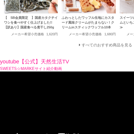
【 SB会員限定 】国産カタクチイ
ふわっとしたワッフル生地にカスタ
スイーツ
ワシを食べやすく仕上げました!!
ード風味クリームがたまらない！ク
ムといち
【訳あり】国産食べる煮干し250g
リームinスティックワッフル10本
≫
メーカー希望小売価格
1,620円
メーカー希望小売価格
1,680円
メー
すべてのおすすめ商品を見る
youtube【公式】天然生活TV
SWEETS☆MARKEサイト紹介動画