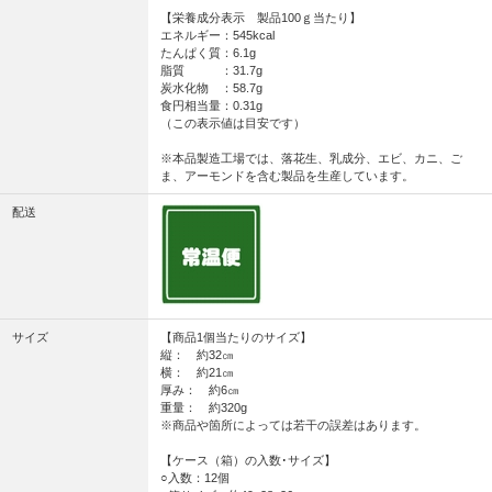
【栄養成分表示 製品100ｇ当たり】
エネルギー：545kcal
たんぱく質：6.1g
脂質 ：31.7g
炭水化物 ：58.7g
食円相当量：0.31g
（この表示値は目安です）
※本品製造工場では、落花生、乳成分、エビ、カニ、ご
ま、アーモンドを含む製品を生産しています。
配送
サイズ
【商品1個当たりのサイズ】
縦： 約32㎝
横： 約21㎝
厚み： 約6㎝
重量： 約320g
※商品や箇所によっては若干の誤差はあります。
【ケース（箱）の入数･サイズ】
○入数：12個