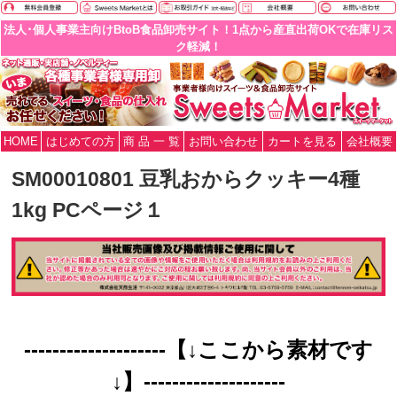
法人･個人事業主向けBtoB食品卸売サイト！1点から産直出荷OKで在庫リス
ク軽減！
HOME
はじめての方
商 品 一 覧
お問い合わせ
カートを見る
会社概要
SM00010801 豆乳おからクッキー4種
1kg PCページ１
--------------------【↓ここから素材です
↓】--------------------