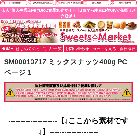
法人･個人事業主向けBtoB食品卸売サイト！1点から産直出荷OKで在庫リス
ク軽減！
HOME
はじめての方
商 品 一 覧
お問い合わせ
カートを見る
会社概要
SM00010717 ミックスナッツ400g PC
ページ１
--------------------【↓ここから素材です
↓】--------------------