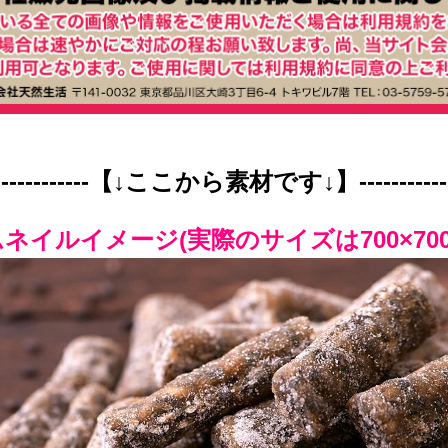
--------------【↓ここから素材です↓】-------------
イルイメージ(実際のサイズは700×700p