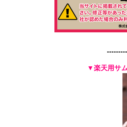
------
▼楽天用サムネ