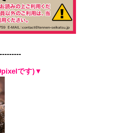
-------
ixelです)▼