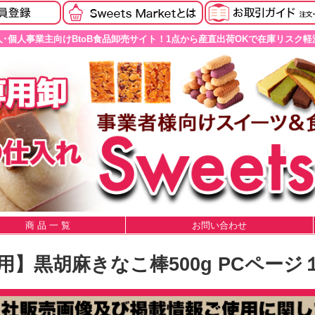
人･個人事業主向けBtoB食品卸売サイト！1点から産直出荷OKで在庫リスク軽
商 品 一 覧
お問い合わせ
お徳用】黒胡麻きなこ棒500g PCページ