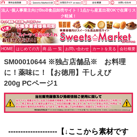
法人･個人事業主向けBtoB食品卸売サイト！1点から産直出荷OKで在庫リス
ク軽減！
HOME
はじめての方
商 品 一 覧
お問い合わせ
カートを見る
会社概要
SM00010644 ※独占店舗品※ お料理
に！薬味に！【お徳用】干しえび
200g PCページ1
--------------------【↓ここから素材です