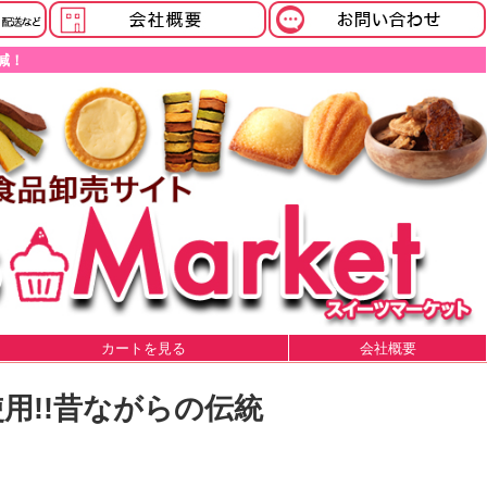
減！
カートを見る
会社概要
使用!!昔ながらの伝統