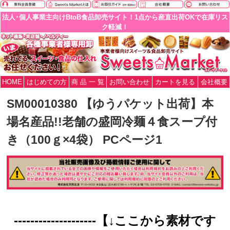
法人･個人事業主向けBtoB食品卸売サイト！1点から産直出荷OKで在庫リス
ク軽減！
HOME
はじめての方
商 品 一 覧
お問い合わせ
カートを見る
会社概要
SM00010380 【ゆうパケット出荷】本
場名産品!!老舗の盛岡冷麺４食スープ付
き（100ｇ×4袋） PCページ1
--------------------【↓ここから素材です