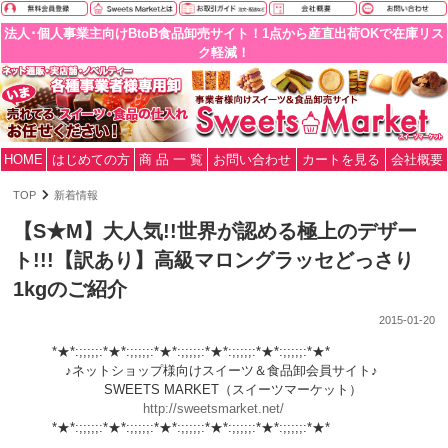
法人･個人事業主向けBtoB食品卸売サイト！1点から産直出荷OKで在庫リス
ク軽減！
HOME
はじめての方
商 品 一 覧
お問い合わせ
カートを見る
会社概要
TOP
新着情報
【S★M】大人気!!世界が認める極上のデザー
ト!!!【訳あり】高級マロングラッセどっさり
1kgのご紹介
2015-01-20
*★*:;;;;;:*★*:;;;;;:*★*:;;;;;:*★*:;;;;;:*★*:;;;;;:*★*
♪ネットショップ様向けスイーツ＆食品卸会員サイト♪
SWEETS MARKET（スイーツマーケット）
http://sweetsmarket.net/
*★*:;;;;;:*★*:;;;;;:*★*:;;;;;:*★*:;;;;;:*★*:;;;;;:*★*