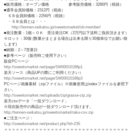
■販売価格：オープン価格 参考販売価格：3280円（税抜）
■通常会員卸価格：2312円（税抜）
ＳＢ会員卸価格：2256円（税抜）
・ＳＢ会員とは・・・
http://tennen-seikatsu.jp/sweetsmarket/sb-member/
■発注数量：1個～ＯＫ 受注発注OK（3万円以下送料ご負担頂きます）
※ロット：30個 (数量がまとまる場合は出来る限り30個単位でお願い致
します)
■納期：2～7営業日
■参考ページ（販売時ご使用下さい）
販促PCページ
http://sweetsmarket.net/page/SM00010188p1
楽天ソース（商品UPの際にご利用ください）
http://sweetsmarket.net/page/SM00010188p3
PCページ画像素材（zipファイル）※画像使用はindexファイルを参照下
さい。
http://sweetsmarket.net/uploads/zip/grasse-zip.zip
楽天csvデータ「一括ダウンロード」
※現在販売中の商品が一括ダウンロード頂けます。
http://tennen-seikatsu.jp/sweetsmarket/raku-csv.zip
■ご注文ページ：
http://sweetsmarket.net/product.php?id=235
＝＝＝＝＝＝＝＝＝＝＝＝＝＝＝＝＝＝＝＝＝＝＝＝＝＝＝＝＝＝＝＝