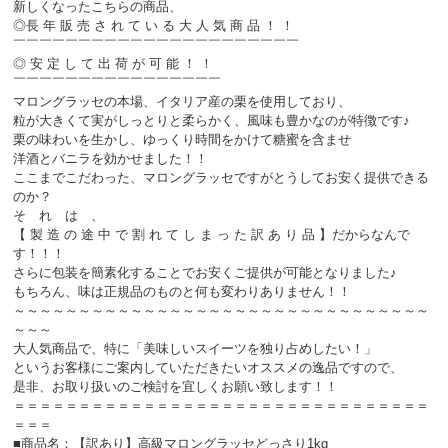
新しくなったこちらの商品、
◎長 年 販 売 さ れ て い る 大 人 気 商 品 ！ ！
￣￣￣￣￣￣￣￣￣￣￣￣￣￣￣￣￣￣￣￣￣￣
◎ 安 定 し て 出 荷 が 可 能 ！ ！
￣￣￣￣￣￣￣￣￣￣￣￣￣￣￣￣
マロングラッセの本場、イタリア産の栗を使用しており、
粒が大きくて実がしっとりと柔らかく、風味も豊かなのが特徴です♪
栗の味わいを生かし、ゆっくり時間をかけて糖蜜を含ませ
洋酒とバニラを効かせました！！
ここまでこだわった、マロングラッセですがとうしてお安く提供できる
のか？
そ れ は 、
【 製 造 の 途 中 で 割 れ て し ま っ た 訳 あ り 品 】だからなんで
す！！！
さらに包装を簡素化することでお安くご提供が可能となりました♪
もちろん、味は正規品のものと何も変わりありません！！
～～～～～～～～～～～～～～～～～～～～～～～～～～～～～～～～
～～～
大人気商品で、特に「美味しいスイーツを独り占めしたい！」
というお客様にご案内していただきたいオススメの逸品ですので、
是非、お取り扱いのご検討を宜しくお願い致します！！
＝＝＝＝＝＝＝＝＝＝＝＝＝＝＝＝＝＝＝＝＝＝＝＝＝＝＝＝＝＝＝＝
＝＝＝
■商品名：【訳あり】高級マロングラッセどっさり1kg