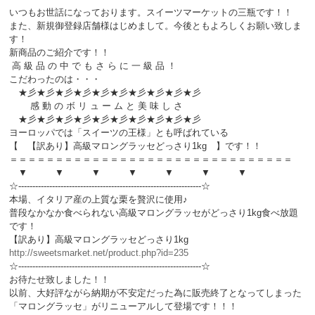
いつもお世話になっております。スイーツマーケットの三瓶です！！
また、新規御登録店舗様はじめまして。今後ともよろしくお願い致しま
す！
新商品のご紹介です！！
高 級 品 の 中 で も さ ら に 一 級 品 ！
こだわったのは・・・
★彡★彡★彡★彡★彡★彡★彡★彡★彡★彡
感 動 の ボ リ ュ ー ム と 美 味 し さ
★彡★彡★彡★彡★彡★彡★彡★彡★彡★彡
ヨーロッパでは「スイーツの王様」とも呼ばれている
【 【訳あり】高級マロングラッセどっさり1kg 】です！！
＝＝＝＝＝＝＝＝＝＝＝＝＝＝＝＝＝＝＝＝＝＝＝＝＝＝＝＝＝＝＝
▼ ▼ ▼ ▼ ▼ ▼ ▼
☆-----------------------------------------------------------------☆
本場、イタリア産の上質な栗を贅沢に使用♪
普段なかなか食べられない高級マロングラッセがどっさり1kg食べ放題
です！
【訳あり】高級マロングラッセどっさり1kg
http://sweetsmarket.net/product.php?id=235
☆-----------------------------------------------------------------☆
お待たせ致しました！！
以前、大好評ながら納期が不安定だった為に販売終了となってしまった
「マロングラッセ」がリニューアルして登場です！！！