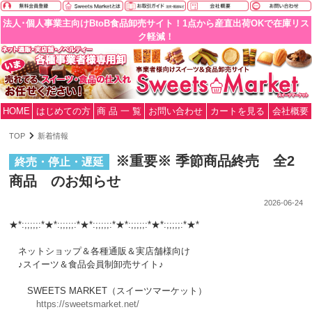
法人･個人事業主向けBtoB食品卸売サイト！1点から産直出荷OKで在庫リス
ク軽減！
HOME
はじめての方
商 品 一 覧
お問い合わせ
カートを見る
会社概要
TOP
新着情報
※重要※ 季節商品終売 全2
終売・停止・遅延
商品 のお知らせ
2026-06-24
★*:;;;;;:*★*:;;;;;:*★*:;;;;;:*★*:;;;;;:*★*:;;;;;:*★*
ネットショップ＆各種通販＆実店舗様向け
♪スイーツ＆食品会員制卸売サイト♪
SWEETS MARKET（スイーツマーケット）
https://sweetsmarket.net/