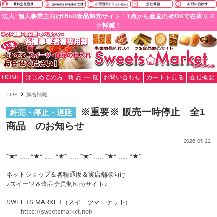
法人･個人事業主向けBtoB食品卸売サイト！1点から産直出荷OKで在庫リス
ク軽減！
HOME
はじめての方
商 品 一 覧
お問い合わせ
カートを見る
会社概要
TOP
新着情報
※重要※ 販売一時停止 全1
終売・停止・遅延
商品 のお知らせ
2026-05-22
*★*:;;;;;:*★*:;;;;;:*★*:;;;;;:*★*:;;;;;:*★*:;;;;;:*★*
ネットショップ＆各種通販＆実店舗様向け
♪スイーツ＆食品会員制卸売サイト♪
SWEETS MARKET（スイーツマーケット）
https://sweetsmarket.net/