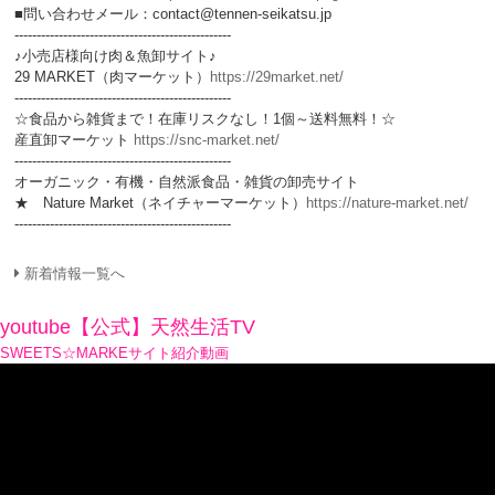
■問い合わせメール：contact@tennen-seikatsu.jp
-------------------------------------------------
♪小売店様向け肉＆魚卸サイト♪
29 MARKET（肉マーケット）
https://29market.net/
-------------------------------------------------
☆食品から雑貨まで！在庫リスクなし！1個～送料無料！☆
産直卸マーケット
https://snc-market.net/
-------------------------------------------------
オーガニック・有機・自然派食品・雑貨の卸売サイト
★ Nature Market（ネイチャーマーケット）
https://nature-market.net/
-------------------------------------------------
新着情報一覧へ
youtube【公式】天然生活TV
SWEETS☆MARKEサイト紹介動画