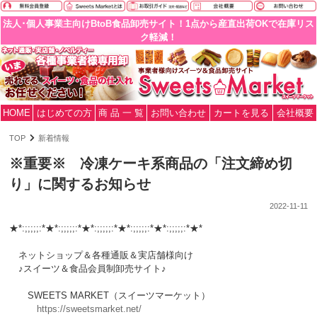
法人･個人事業主向けBtoB食品卸売サイト！1点から産直出荷OKで在庫リス
ク軽減！
HOME
はじめての方
商 品 一 覧
お問い合わせ
カートを見る
会社概要
TOP
新着情報
※重要※ 冷凍ケーキ系商品の「注文締め切
り」に関するお知らせ
2022-11-11
★*:;;;;;:*★*:;;;;;:*★*:;;;;;:*★*:;;;;;:*★*:;;;;;:*★*
ネットショップ＆各種通販＆実店舗様向け
♪スイーツ＆食品会員制卸売サイト♪
SWEETS MARKET（スイーツマーケット）
https://sweetsmarket.net/