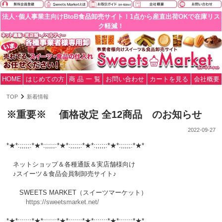
法人･個人事業主向けBtoB食品卸売サイト！1点から産直出荷OKで在庫リス
ク軽減！
HOME
はじめての方
商 品 一 覧
お問い合わせ
カートを見る
会社概要
TOP
新着情報
※重要※ 価格改定 全12商品 のお知らせ
2022-09-27
*★*:;;;;;:*★*:;;;;;:*★*:;;;;;:*★*:;;;;;:*★*:;;;;;:*★*
ネットショップ＆各種通販＆実店舗様向け
♪スイーツ＆食品会員制卸売サイト♪
SWEETS MARKET（スイーツマーケット）
https://sweetsmarket.net/
*★*:;;;;;:*★*:;;;;;:*★*:;;;;;:*★*:;;;;;:*★*:;;;;;:*★*