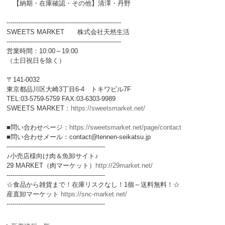
【納期・在庫確認・その他】清澤・丹野
---------------------------------------------------------
SWEETS MARKET 株式会社天然生活
---------------------------------------------------------
営業時間：10:00～19:00
（土日祝日を除く）
〒141-0032
東京都品川区大崎3丁目6-4 トキワビル7F
TEL:03-5759-5759 FAX:03-6303-9989
SWEETS MARKET：
https://sweetsmarket.net/
■問い合わせページ：
https://sweetsmarket.net/page/contact
■問い合わせメール：contact@tennen-seikatsu.jp
-------------------------------------------------
♪小売店様向け肉＆魚卸サイト♪
29 MARKET（肉マーケット）
http://29market.net/
-------------------------------------------------
☆食品から雑貨まで！在庫リスクなし！1個～送料無料！☆
産直卸マーケット
https://snc-market.net/
-------------------------------------------------