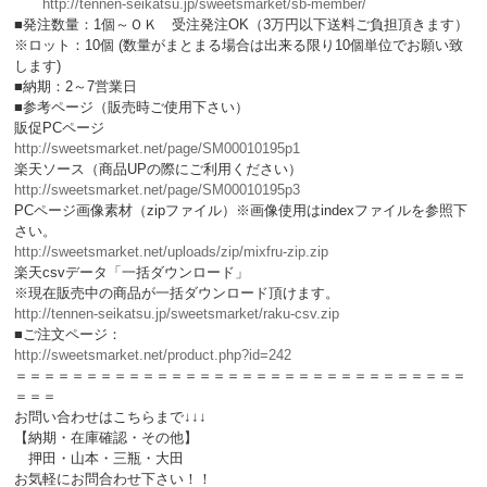
http://tennen-seikatsu.jp/sweetsmarket/sb-member/
■発注数量：1個～ＯＫ 受注発注OK（3万円以下送料ご負担頂きます）
※ロット：10個 (数量がまとまる場合は出来る限り10個単位でお願い致
します)
■納期：2～7営業日
■参考ページ（販売時ご使用下さい）
販促PCページ
http://sweetsmarket.net/page/SM00010195p1
楽天ソース（商品UPの際にご利用ください）
http://sweetsmarket.net/page/SM00010195p3
PCページ画像素材（zipファイル）※画像使用はindexファイルを参照下
さい。
http://sweetsmarket.net/uploads/zip/mixfru-zip.zip
楽天csvデータ「一括ダウンロード」
※現在販売中の商品が一括ダウンロード頂けます。
http://tennen-seikatsu.jp/sweetsmarket/raku-csv.zip
■ご注文ページ：
http://sweetsmarket.net/product.php?id=242
＝＝＝＝＝＝＝＝＝＝＝＝＝＝＝＝＝＝＝＝＝＝＝＝＝＝＝＝＝＝＝＝
＝＝＝
お問い合わせはこちらまで↓↓↓
【納期・在庫確認・その他】
押田・山本・三瓶・大田
お気軽にお問合わせ下さい！！