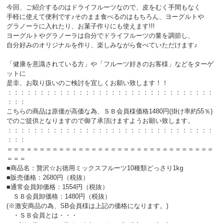
今回、ご紹介するのはドライフルーツなので、皮をむく手間もなく
手軽に使えて便利です♪そのまま食べるのはもちろん、ヨーグルトや
グラノーラに入れたり、お菓子作りにも使えます!!!
ヨーグルトやグラノーラは自分でドライフルーツの量を調節し、
自分好みのオリジナルを作り、楽しみながら食べていただけます♪
「健康を意識されている方」や「フルーツ好きのお客様」などをターゲ
ットに
是非、お取り扱いのご検討を宜しくお願い致します！！
：：：：：：：：：：：：：：：：：：：：：：：：：：：：：：：：
：：：
こちらの商品は原価が高価な為、ＳＢ会員様価格1480円(掛け率約55％)
でのご提供となりますので御了承頂けますようお願い致します。
：：：：：：：：：：：：：：：：：：：：：：：：：：：：：：：：
：：：
＝＝＝＝＝＝＝＝＝＝＝＝＝＝＝＝＝＝＝＝＝＝＝＝＝＝＝＝＝＝＝＝
＝＝＝
■商品名：贅沢☆お徳用ミックスフルーツ10種類どっさり1kg
■販売価格：2680円（税抜）
■通常会員卸価格：1554円（税抜）
ＳＢ会員卸価格：1480円（税抜）
(※激安商品の為、SB会員様は上記の価格になります。)
・ＳＢ会員とは・・・