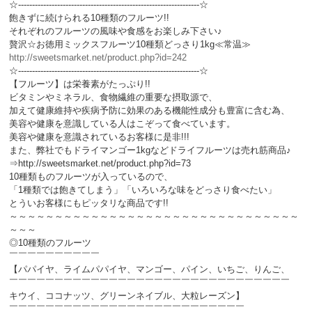
☆-----------------------------------------------------------------☆
飽きずに続けられる10種類のフルーツ!!
それぞれのフルーツの風味や食感をお楽しみ下さい♪
贅沢☆お徳用ミックスフルーツ10種類どっさり1kg≪常温≫
http://sweetsmarket.net/product.php?id=242
☆-----------------------------------------------------------------☆
【フルーツ】は栄養素がたっぷり!!
ビタミンやミネラル、食物繊維の重要な摂取源で、
加えて健康維持や疾病予防に効果のある機能性成分も豊富に含む為、
美容や健康を意識している人はこぞって食べています。
美容や健康を意識されているお客様に是非!!!
また、弊社でもドライマンゴー1kgなどドライフルーツは売れ筋商品♪
⇒http://sweetsmarket.net/product.php?id=73
10種類ものフルーツが入っているので、
「1種類では飽きてしまう」「いろいろな味をどっさり食べたい」
とういお客様にもピッタリな商品です!!
～～～～～～～～～～～～～～～～～～～～～～～～～～～～～～～～
～～～
◎10種類のフルーツ
￣￣￣￣￣￣￣￣￣￣
【パパイヤ、ライムパパイヤ、マンゴー、パイン、いちご、りんご、
￣￣￣￣￣￣￣￣￣￣￣￣￣￣￣￣￣￣￣￣￣￣￣￣￣￣￣￣￣￣￣
キウイ、ココナッツ、グリーンネイブル、大粒レーズン】
￣￣￣￣￣￣￣￣￣￣￣￣￣￣￣￣￣￣￣￣￣￣￣￣￣￣