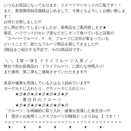
いつもお世話になっております。スイーツマーケットの三瓶です！！
また、新規御登録店舗様はじめまして。今後ともよろしくお願い致しま
す！
お待たせ致しました!!!
少し間が空いてしまいましたが、新商品をご案内致します★
最近、ハリウッドのセレブ達などがこぞって食べていると話題の
「スーパーフルーツ」!! 今、フルーツに注目が集まっている
ということで、新たなフルーツ商品を探してきました!!!
2商品をご紹介する予定で、その1商品目です♪
＼ ＼ 【 第 一 弾 】 ド ラ イ フ ル ー ツ 入 荷 ／ ／
弊社で売れ筋商品の「ドライフルーツ」に新たな仲間入り!
また後程、第二弾もご連絡させていただきます!!!
美容や健康を意識している人はもう始めています!!
ヨーグルトに入れたり、グラノーラに入れたり♪
★彡★彡★彡★彡★彡★彡★彡
要 注 目 の フ ル ー ツ
★彡★彡★彡★彡★彡★彡★彡
「フルーツ」を積極的に取り入れ、健康を意識した食生活へ!!!
【 贅沢☆お徳用ミックスフルーツ10種類どっさり1kg 】です！！
＝＝＝＝＝＝＝＝＝＝＝＝＝＝＝＝＝＝＝＝＝＝＝＝＝＝＝＝＝＝＝
▼ ▼ ▼ ▼ ▼ ▼ ▼