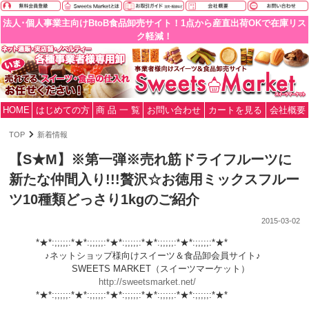
法人･個人事業主向けBtoB食品卸売サイト！1点から産直出荷OKで在庫リス
ク軽減！
HOME
はじめての方
商 品 一 覧
お問い合わせ
カートを見る
会社概要
TOP
新着情報
【S★M】※第一弾※売れ筋ドライフルーツに
新たな仲間入り!!!贅沢☆お徳用ミックスフルー
ツ10種類どっさり1kgのご紹介
2015-03-02
*★*:;;;;;:*★*:;;;;;:*★*:;;;;;:*★*:;;;;;:*★*:;;;;;:*★*
♪ネットショップ様向けスイーツ＆食品卸会員サイト♪
SWEETS MARKET（スイーツマーケット）
http://sweetsmarket.net/
*★*:;;;;;:*★*:;;;;;:*★*:;;;;;:*★*:;;;;;:*★*:;;;;;:*★*